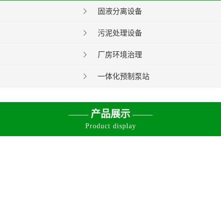
固液分离设备
污泥处理设备
厂房环境治理
一体化预制泵站
——
产品展示
——
Product display