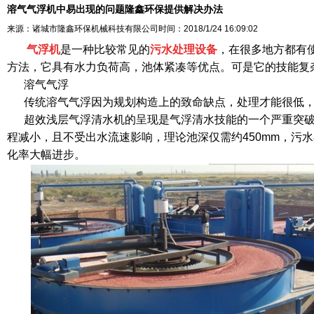
溶气气浮机中易出现的问题隆鑫环保提供解决办法
来源：诸城市隆鑫环保机械科技有限公司
时间：2018/1/24 16:09:02
气浮机
是一种比较常见的
污水处理设备
，在很多地方都有
方法，它具有水力负荷高，池体紧凑等优点。可是它的技能复
溶气气浮
传统溶气气浮因为规划构造上的致命缺点，处理才能很低，污
超效浅层气浮清水机的呈现是气浮清水技能的一个严重突破。
程减小，且不受出水流速影响，理论池深仅需约450mm，污
化率大幅进步。