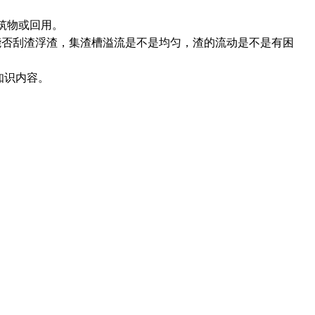
筑物或回用。
能否刮渣浮渣，集渣槽溢流是不是均匀，渣的流动是不是有困
知识内容。