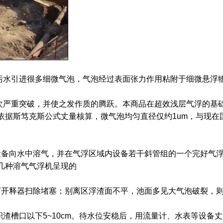
水引进很多细微气泡，气泡经过表面张力作用粘附于细微悬浮物
严重突破，并使之发作质的腾跃。本商品在超效浅层气浮的基础
斯笃克斯公式丈量核算，微气泡均匀直径仅约1um，与现在国内
备向水中溶气，并在气浮区域内设备若干斜管组的一个完好气浮
几种溶气气浮机呈现的
开释器扫除堵塞；别离区浮渣面不平，池面多见大气泡破裂，则
槽口以下5~10cm。待水位安稳后，用流量计、水表等设备