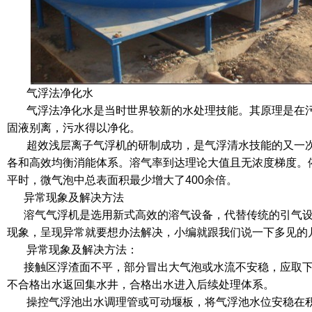
气浮法净化水
气浮法净化水是当时世界较新的水处理技能。其原理是在污
固液别离，污水得以净化。
超效浅层离子气浮机的研制成功，是气浮清水技能的又一次
各和高效均衡消能体系。溶气率到达理论大值且无浓度梯度。依据
平时，微气泡中总表面积最少增大了400余倍。
异常现象及解决方法
溶气气浮机是选用新式高效的溶气设备，代替传统的引气设
现象，呈现异常就要想办法解决，小编就跟我们说一下多见的
异常现象及解决方法：
接触区浮渣面不平，部分冒出大气泡或水流不安稳，应取下
不合格出水返回集水井，合格出水进入后续处理体系。
操控气浮池出水调理管或可动堰板，将气浮池水位安稳在积渣